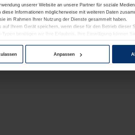
Verwendung unserer Website an unsere Partner für soziale Medi
n diese Informationen möglicherweise mit weiteren Daten zusam
e sie im Rahmen Ihrer Nutzung der Dienste gesammelt haben.
 auf Ihrem Gerät speichern, wenn diese für den Betrieb dieser 
-Typen benötigen wir Ihre Erlaubnis. Ihre Einwilligung können Sie
enschutzerklärung
unserer Website ändern oder widerrufen.
zulassen
Anpassen
A