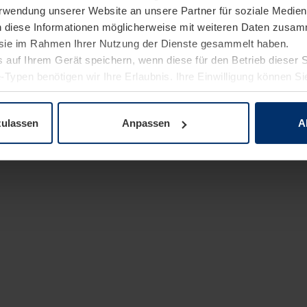
Verwendung unserer Website an unsere Partner für soziale Medi
n diese Informationen möglicherweise mit weiteren Daten zusam
e sie im Rahmen Ihrer Nutzung der Dienste gesammelt haben.
 auf Ihrem Gerät speichern, wenn diese für den Betrieb dieser 
-Typen benötigen wir Ihre Erlaubnis. Ihre Einwilligung können Sie
enschutzerklärung
unserer Website ändern oder widerrufen.
zulassen
Anpassen
A