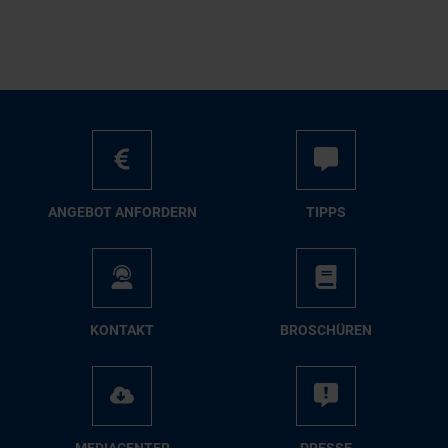
AN­GE­BOT AN­FOR­DERN
TIPPS
KON­TAKT
BRO­SCHÜ­REN