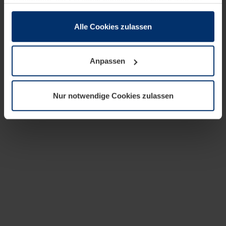
zusammen, die Sie ihnen bereitgestellt haben oder die
sie im Rahmen Ihrer Nutzung der Dienste gesammelt
haben.
Alle Cookies zulassen
Rechtlich können wir Cookies auf Ihrem Gerät speichern,
wenn diese für den Betrieb dieser Seite unbedingt
Anpassen
notwendig sind. Für alle anderen Cookie-Typen benötigen
wir Ihre Erlaubnis. Ihre Einwilligung können Sie jederzeit
in der Cookie-Erläuterung auf der Seite
Nur notwendige Cookies zulassen
Datenschutzerklärung
unserer Website ändern oder
widerrufen.