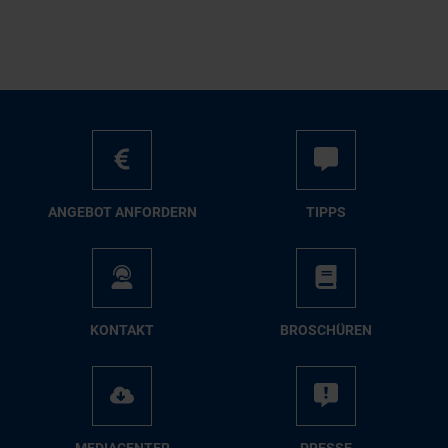
AN­GE­BOT AN­FOR­DERN
TIPPS
KON­TAKT
BRO­SCHÜ­REN