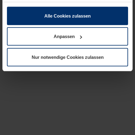
zusammen, die Sie ihnen bereitgestellt haben oder die
sie im Rahmen Ihrer Nutzung der Dienste gesammelt
haben.
Alle Cookies zulassen
Rechtlich können wir Cookies auf Ihrem Gerät speichern,
wenn diese für den Betrieb dieser Seite unbedingt
Anpassen
notwendig sind. Für alle anderen Cookie-Typen benötigen
wir Ihre Erlaubnis. Ihre Einwilligung können Sie jederzeit
in der Cookie-Erläuterung auf der Seite
Nur notwendige Cookies zulassen
Datenschutzerklärung
unserer Website ändern oder
widerrufen.