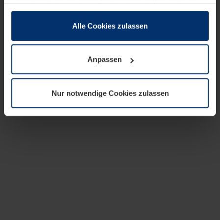
zusammen, die Sie ihnen bereitgestellt haben oder die
sie im Rahmen Ihrer Nutzung der Dienste gesammelt
haben.
Alle Cookies zulassen
Rechtlich können wir Cookies auf Ihrem Gerät speichern,
wenn diese für den Betrieb dieser Seite unbedingt
Anpassen
notwendig sind. Für alle anderen Cookie-Typen benötigen
wir Ihre Erlaubnis. Ihre Einwilligung können Sie jederzeit
in der Cookie-Erläuterung auf der Seite
Nur notwendige Cookies zulassen
Datenschutzerklärung
unserer Website ändern oder
widerrufen.