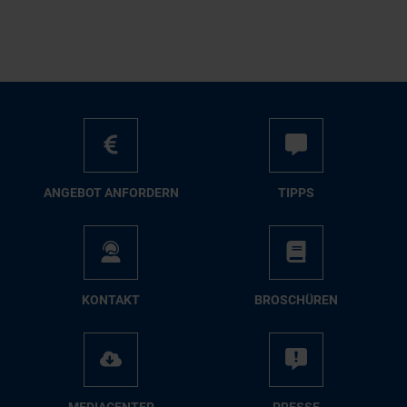
AN­GE­BOT AN­FOR­DERN
TIPPS
KON­TAKT
BRO­SCHÜ­REN