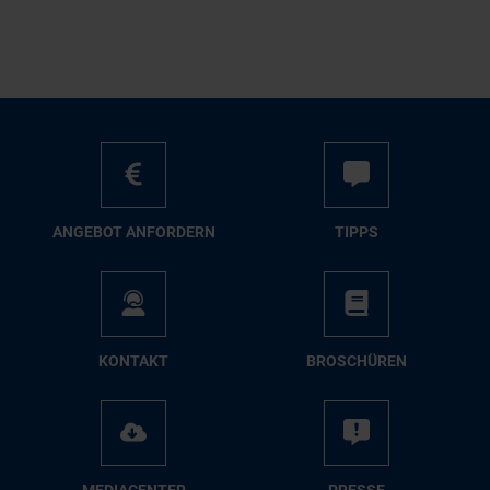
AN­GE­BOT AN­FOR­DERN
TIPPS
KON­TAKT
BRO­SCHÜ­REN