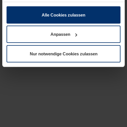
zusammen, die Sie ihnen bereitgestellt haben oder die
sie im Rahmen Ihrer Nutzung der Dienste gesammelt
haben.
Alle Cookies zulassen
Rechtlich können wir Cookies auf Ihrem Gerät speichern,
wenn diese für den Betrieb dieser Seite unbedingt
Anpassen
notwendig sind. Für alle anderen Cookie-Typen benötigen
wir Ihre Erlaubnis. Ihre Einwilligung können Sie jederzeit
in der Cookie-Erläuterung auf der Seite
Nur notwendige Cookies zulassen
Datenschutzerklärung
unserer Website ändern oder
widerrufen.