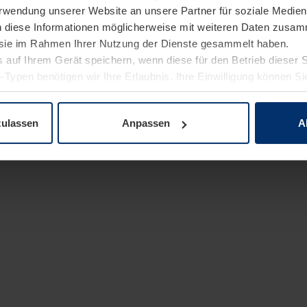
Verwendung unserer Website an unsere Partner für soziale Medi
n diese Informationen möglicherweise mit weiteren Daten zusam
e sie im Rahmen Ihrer Nutzung der Dienste gesammelt haben.
 auf Ihrem Gerät speichern, wenn diese für den Betrieb dieser 
-Typen benötigen wir Ihre Erlaubnis. Ihre Einwilligung können Sie
enschutzerklärung
unserer Website ändern oder widerrufen.
zulassen
Anpassen
A