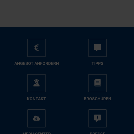
AN­GE­BOT AN­FOR­DERN
TIPPS
KON­TAKT
BRO­SCHÜ­REN