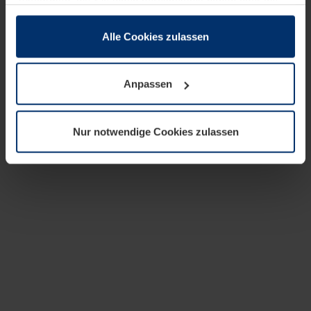
zusammen, die Sie ihnen bereitgestellt haben oder die
sie im Rahmen Ihrer Nutzung der Dienste gesammelt
haben.
Alle Cookies zulassen
Rechtlich können wir Cookies auf Ihrem Gerät speichern,
wenn diese für den Betrieb dieser Seite unbedingt
Anpassen
notwendig sind. Für alle anderen Cookie-Typen benötigen
wir Ihre Erlaubnis. Ihre Einwilligung können Sie jederzeit
in der Cookie-Erläuterung auf der Seite
Nur notwendige Cookies zulassen
Datenschutzerklärung
unserer Website ändern oder
widerrufen.