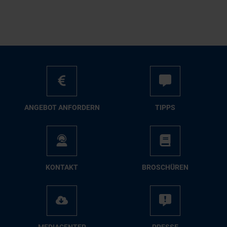
AN­GE­BOT AN­FOR­DERN
TIPPS
KON­TAKT
BRO­SCHÜ­REN