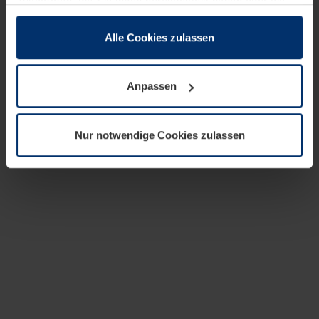
zusammen, die Sie ihnen bereitgestellt haben oder die
sie im Rahmen Ihrer Nutzung der Dienste gesammelt
haben.
Alle Cookies zulassen
Rechtlich können wir Cookies auf Ihrem Gerät speichern,
wenn diese für den Betrieb dieser Seite unbedingt
Anpassen
notwendig sind. Für alle anderen Cookie-Typen benötigen
wir Ihre Erlaubnis. Ihre Einwilligung können Sie jederzeit
in der Cookie-Erläuterung auf der Seite
Nur notwendige Cookies zulassen
Datenschutzerklärung
unserer Website ändern oder
widerrufen.