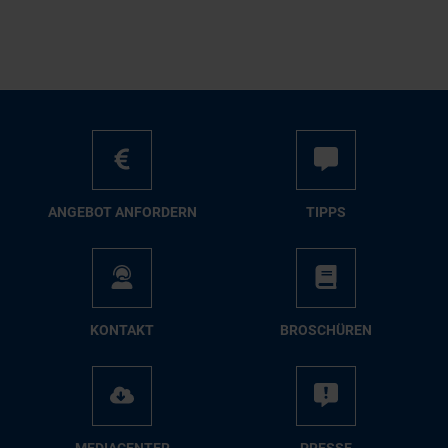
AN­GE­BOT AN­FOR­DERN
TIPPS
KON­TAKT
BRO­SCHÜ­REN