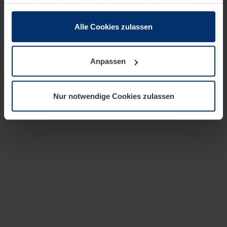
zusammen, die Sie ihnen bereitgestellt haben oder die
sie im Rahmen Ihrer Nutzung der Dienste gesammelt
haben.
Alle Cookies zulassen
Rechtlich können wir Cookies auf Ihrem Gerät speichern,
wenn diese für den Betrieb dieser Seite unbedingt
Anpassen
notwendig sind. Für alle anderen Cookie-Typen benötigen
wir Ihre Erlaubnis. Ihre Einwilligung können Sie jederzeit
in der Cookie-Erläuterung auf der Seite
Nur notwendige Cookies zulassen
Datenschutzerklärung
unserer Website ändern oder
widerrufen.