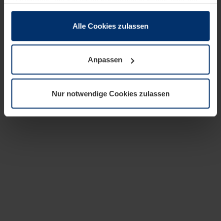
zusammen, die Sie ihnen bereitgestellt haben oder die
sie im Rahmen Ihrer Nutzung der Dienste gesammelt
haben.
Alle Cookies zulassen
Rechtlich können wir Cookies auf Ihrem Gerät speichern,
wenn diese für den Betrieb dieser Seite unbedingt
Anpassen
notwendig sind. Für alle anderen Cookie-Typen benötigen
wir Ihre Erlaubnis. Ihre Einwilligung können Sie jederzeit
in der Cookie-Erläuterung auf der Seite
Nur notwendige Cookies zulassen
Datenschutzerklärung
unserer Website ändern oder
widerrufen.