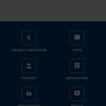
AN­GE­BOT AN­FOR­DERN
TIPPS
KON­TAKT
BRO­SCHÜ­REN