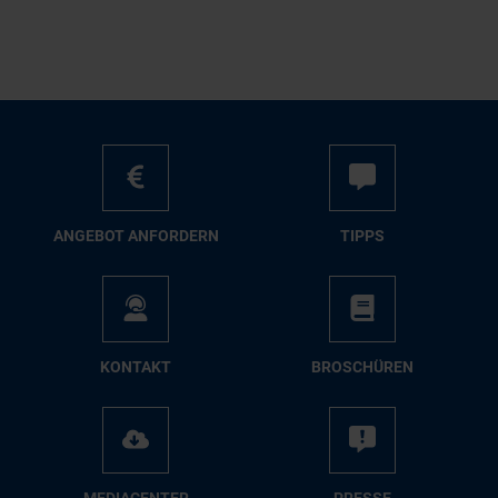
AN­GE­BOT AN­FOR­DERN
TIPPS
KON­TAKT
BRO­SCHÜ­REN