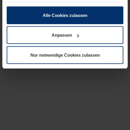
zusammen, die Sie ihnen bereitgestellt haben oder die
sie im Rahmen Ihrer Nutzung der Dienste gesammelt
haben.
Alle Cookies zulassen
Rechtlich können wir Cookies auf Ihrem Gerät speichern,
wenn diese für den Betrieb dieser Seite unbedingt
Anpassen
notwendig sind. Für alle anderen Cookie-Typen benötigen
wir Ihre Erlaubnis. Ihre Einwilligung können Sie jederzeit
in der Cookie-Erläuterung auf der Seite
Nur notwendige Cookies zulassen
Datenschutzerklärung
unserer Website ändern oder
widerrufen.