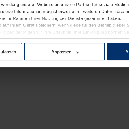
Verwendung unserer Website an unsere Partner für soziale Medi
n diese Informationen möglicherweise mit weiteren Daten zusam
e sie im Rahmen Ihrer Nutzung der Dienste gesammelt haben.
 auf Ihrem Gerät speichern, wenn diese für den Betrieb dieser 
-Typen benötigen wir Ihre Erlaubnis. Ihre Einwilligung können Sie
enschutzerklärung
unserer Website ändern oder widerrufen.
zulassen
Anpassen
A