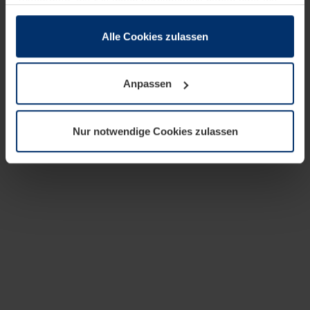
zusammen, die Sie ihnen bereitgestellt haben oder die
sie im Rahmen Ihrer Nutzung der Dienste gesammelt
haben.
Alle Cookies zulassen
Rechtlich können wir Cookies auf Ihrem Gerät speichern,
wenn diese für den Betrieb dieser Seite unbedingt
Anpassen
notwendig sind. Für alle anderen Cookie-Typen benötigen
wir Ihre Erlaubnis. Ihre Einwilligung können Sie jederzeit
in der Cookie-Erläuterung auf der Seite
Nur notwendige Cookies zulassen
Datenschutzerklärung
unserer Website ändern oder
widerrufen.