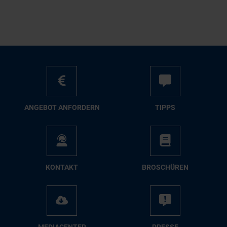
AN­GE­BOT AN­FOR­DERN
TIPPS
KON­TAKT
BRO­SCHÜ­REN