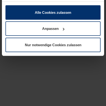
zusammen, die Sie ihnen bereitgestellt haben oder die
sie im Rahmen Ihrer Nutzung der Dienste gesammelt
haben.
Alle Cookies zulassen
Rechtlich können wir Cookies auf Ihrem Gerät speichern,
wenn diese für den Betrieb dieser Seite unbedingt
Anpassen
notwendig sind. Für alle anderen Cookie-Typen benötigen
wir Ihre Erlaubnis. Ihre Einwilligung können Sie jederzeit
in der Cookie-Erläuterung auf der Seite
Nur notwendige Cookies zulassen
Datenschutzerklärung
unserer Website ändern oder
widerrufen.