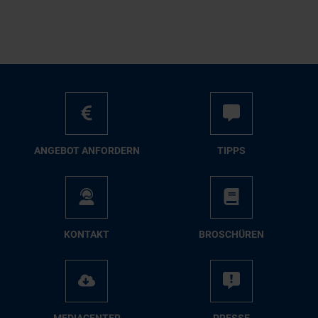
AN­GE­BOT AN­FOR­DERN
TIPPS
KON­TAKT
BRO­SCHÜ­REN