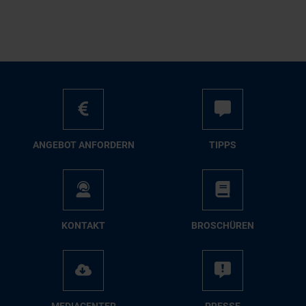
AN­GE­BOT AN­FOR­DERN
TIPPS
KON­TAKT
BRO­SCHÜ­REN