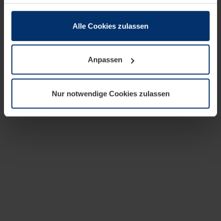
zusammen, die Sie ihnen bereitgestellt haben oder die
sie im Rahmen Ihrer Nutzung der Dienste gesammelt
haben.
Alle Cookies zulassen
Rechtlich können wir Cookies auf Ihrem Gerät speichern,
wenn diese für den Betrieb dieser Seite unbedingt
Anpassen
notwendig sind. Für alle anderen Cookie-Typen benötigen
wir Ihre Erlaubnis. Ihre Einwilligung können Sie jederzeit
in der Cookie-Erläuterung auf der Seite
Nur notwendige Cookies zulassen
Datenschutzerklärung
unserer Website ändern oder
widerrufen.