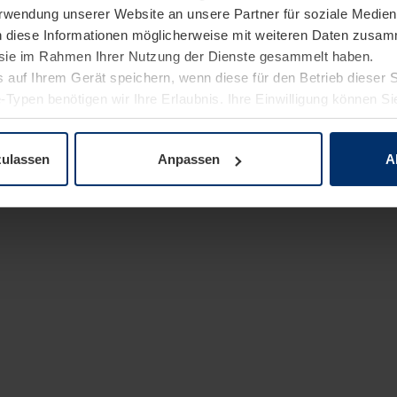
Verwendung unserer Website an unsere Partner für soziale Medi
n diese Informationen möglicherweise mit weiteren Daten zusam
e sie im Rahmen Ihrer Nutzung der Dienste gesammelt haben.
 auf Ihrem Gerät speichern, wenn diese für den Betrieb dieser 
-Typen benötigen wir Ihre Erlaubnis. Ihre Einwilligung können Sie
enschutzerklärung
unserer Website ändern oder widerrufen.
zulassen
Anpassen
A