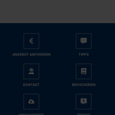
AN­GE­BOT AN­FOR­DERN
TIPPS
KON­TAKT
BRO­SCHÜ­REN