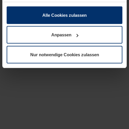
zusammen, die Sie ihnen bereitgestellt haben oder die
sie im Rahmen Ihrer Nutzung der Dienste gesammelt
haben.
Alle Cookies zulassen
Rechtlich können wir Cookies auf Ihrem Gerät speichern,
wenn diese für den Betrieb dieser Seite unbedingt
Anpassen
notwendig sind. Für alle anderen Cookie-Typen benötigen
wir Ihre Erlaubnis. Ihre Einwilligung können Sie jederzeit
in der Cookie-Erläuterung auf der Seite
Nur notwendige Cookies zulassen
Datenschutzerklärung
unserer Website ändern oder
widerrufen.