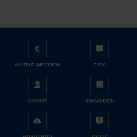
AN­GE­BOT AN­FOR­DERN
TIPPS
KON­TAKT
BRO­SCHÜ­REN