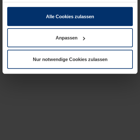
zusammen, die Sie ihnen bereitgestellt haben oder die
sie im Rahmen Ihrer Nutzung der Dienste gesammelt
haben.
Alle Cookies zulassen
Rechtlich können wir Cookies auf Ihrem Gerät speichern,
wenn diese für den Betrieb dieser Seite unbedingt
Anpassen
notwendig sind. Für alle anderen Cookie-Typen benötigen
wir Ihre Erlaubnis. Ihre Einwilligung können Sie jederzeit
in der Cookie-Erläuterung auf der Seite
Nur notwendige Cookies zulassen
Datenschutzerklärung
unserer Website ändern oder
widerrufen.