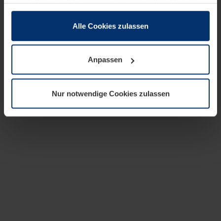
zusammen, die Sie ihnen bereitgestellt haben oder die
sie im Rahmen Ihrer Nutzung der Dienste gesammelt
haben.
Alle Cookies zulassen
Rechtlich können wir Cookies auf Ihrem Gerät speichern,
wenn diese für den Betrieb dieser Seite unbedingt
Anpassen
notwendig sind. Für alle anderen Cookie-Typen benötigen
wir Ihre Erlaubnis. Ihre Einwilligung können Sie jederzeit
in der Cookie-Erläuterung auf der Seite
Nur notwendige Cookies zulassen
Datenschutzerklärung
unserer Website ändern oder
widerrufen.