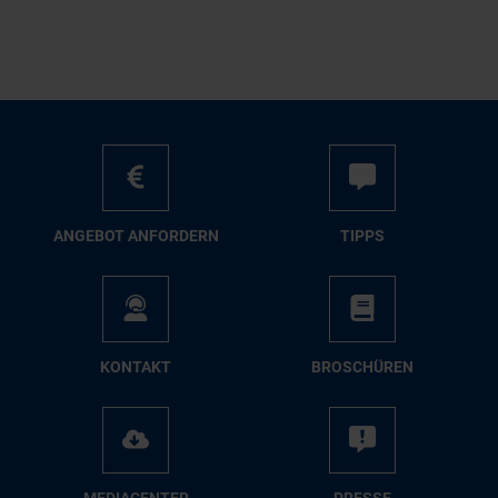
AN­GE­BOT AN­FOR­DERN
TIPPS
KON­TAKT
BRO­SCHÜ­REN