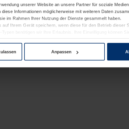
Verwendung unserer Website an unsere Partner für soziale Medi
n diese Informationen möglicherweise mit weiteren Daten zusam
e sie im Rahmen Ihrer Nutzung der Dienste gesammelt haben.
 auf Ihrem Gerät speichern, wenn diese für den Betrieb dieser 
-Typen benötigen wir Ihre Erlaubnis. Ihre Einwilligung können Sie
enschutzerklärung
unserer Website ändern oder widerrufen.
zulassen
Anpassen
A