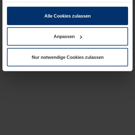
zusammen, die Sie ihnen bereitgestellt haben oder die
sie im Rahmen Ihrer Nutzung der Dienste gesammelt
haben.
Alle Cookies zulassen
Rechtlich können wir Cookies auf Ihrem Gerät speichern,
wenn diese für den Betrieb dieser Seite unbedingt
Anpassen
notwendig sind. Für alle anderen Cookie-Typen benötigen
wir Ihre Erlaubnis. Ihre Einwilligung können Sie jederzeit
in der Cookie-Erläuterung auf der Seite
Nur notwendige Cookies zulassen
Datenschutzerklärung
unserer Website ändern oder
widerrufen.