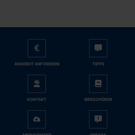
AN­GE­BOT AN­FOR­DERN
TIPPS
KON­TAKT
BRO­SCHÜ­REN