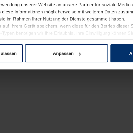
Verwendung unserer Website an unsere Partner für soziale Medi
n diese Informationen möglicherweise mit weiteren Daten zusam
e sie im Rahmen Ihrer Nutzung der Dienste gesammelt haben.
 auf Ihrem Gerät speichern, wenn diese für den Betrieb dieser 
-Typen benötigen wir Ihre Erlaubnis. Ihre Einwilligung können Sie
enschutzerklärung
unserer Website ändern oder widerrufen.
zulassen
Anpassen
A