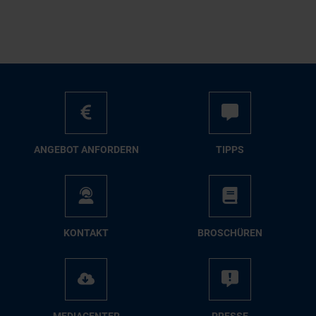
AN­GE­BOT AN­FOR­DERN
TIPPS
KON­TAKT
BRO­SCHÜ­REN