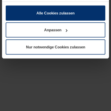
zusammen, die Sie ihnen bereitgestellt haben oder die
sie im Rahmen Ihrer Nutzung der Dienste gesammelt
haben.
Alle Cookies zulassen
Rechtlich können wir Cookies auf Ihrem Gerät speichern,
wenn diese für den Betrieb dieser Seite unbedingt
Anpassen
notwendig sind. Für alle anderen Cookie-Typen benötigen
wir Ihre Erlaubnis. Ihre Einwilligung können Sie jederzeit
in der Cookie-Erläuterung auf der Seite
Nur notwendige Cookies zulassen
Datenschutzerklärung
unserer Website ändern oder
widerrufen.