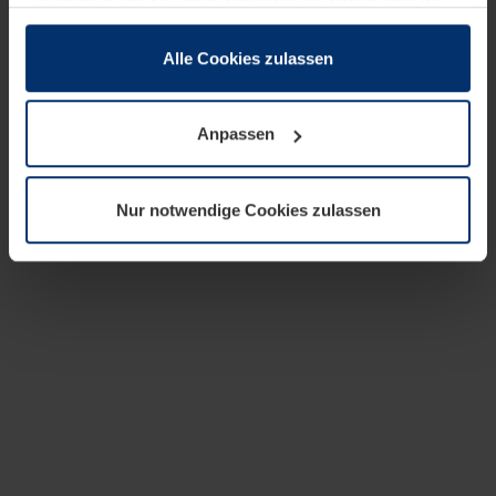
zusammen, die Sie ihnen bereitgestellt haben oder die
sie im Rahmen Ihrer Nutzung der Dienste gesammelt
haben.
Alle Cookies zulassen
Rechtlich können wir Cookies auf Ihrem Gerät speichern,
wenn diese für den Betrieb dieser Seite unbedingt
Anpassen
notwendig sind. Für alle anderen Cookie-Typen benötigen
wir Ihre Erlaubnis. Ihre Einwilligung können Sie jederzeit
in der Cookie-Erläuterung auf der Seite
Nur notwendige Cookies zulassen
Datenschutzerklärung
unserer Website ändern oder
widerrufen.