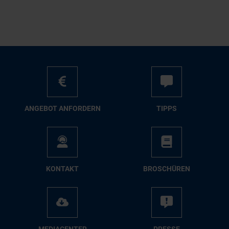
AN­GE­BOT AN­FOR­DERN
TIPPS
KON­TAKT
BRO­SCHÜ­REN