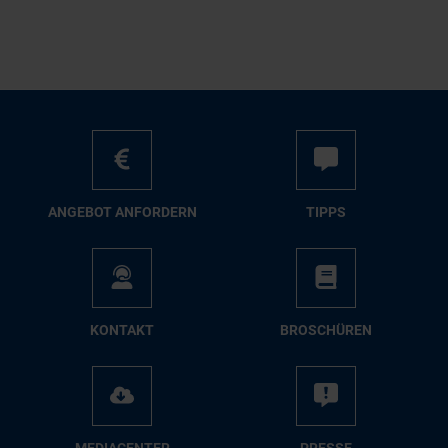
AN­GE­BOT AN­FOR­DERN
TIPPS
KON­TAKT
BRO­SCHÜ­REN