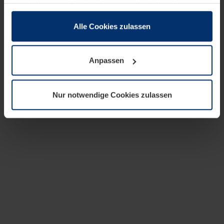
zusammen, die Sie ihnen bereitgestellt haben oder die
sie im Rahmen Ihrer Nutzung der Dienste gesammelt
haben.
Alle Cookies zulassen
Rechtlich können wir Cookies auf Ihrem Gerät speichern,
wenn diese für den Betrieb dieser Seite unbedingt
Anpassen
notwendig sind. Für alle anderen Cookie-Typen benötigen
wir Ihre Erlaubnis. Ihre Einwilligung können Sie jederzeit
in der Cookie-Erläuterung auf der Seite
Nur notwendige Cookies zulassen
Datenschutzerklärung
unserer Website ändern oder
widerrufen.