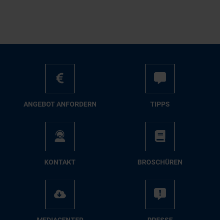
AN­GE­BOT AN­FOR­DERN
TIPPS
KON­TAKT
BRO­SCHÜ­REN