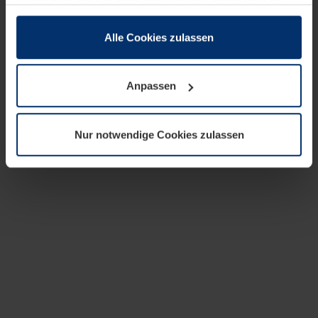
zusammen, die Sie ihnen bereitgestellt haben oder die
sie im Rahmen Ihrer Nutzung der Dienste gesammelt
haben.
Alle Cookies zulassen
Rechtlich können wir Cookies auf Ihrem Gerät speichern,
wenn diese für den Betrieb dieser Seite unbedingt
Anpassen
notwendig sind. Für alle anderen Cookie-Typen benötigen
wir Ihre Erlaubnis. Ihre Einwilligung können Sie jederzeit
in der Cookie-Erläuterung auf der Seite
Nur notwendige Cookies zulassen
Datenschutzerklärung
unserer Website ändern oder
widerrufen.