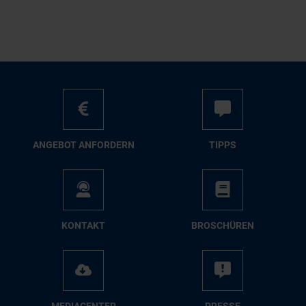
AN­GE­BOT AN­FOR­DERN
TIPPS
KON­TAKT
BRO­SCHÜ­REN