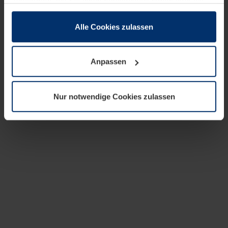
zusammen, die Sie ihnen bereitgestellt haben oder die
sie im Rahmen Ihrer Nutzung der Dienste gesammelt
haben.
Alle Cookies zulassen
Rechtlich können wir Cookies auf Ihrem Gerät speichern,
wenn diese für den Betrieb dieser Seite unbedingt
Anpassen
notwendig sind. Für alle anderen Cookie-Typen benötigen
wir Ihre Erlaubnis. Ihre Einwilligung können Sie jederzeit
in der Cookie-Erläuterung auf der Seite
Nur notwendige Cookies zulassen
Datenschutzerklärung
unserer Website ändern oder
widerrufen.