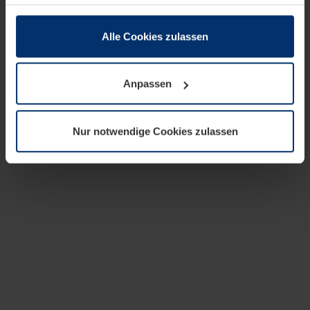
zusammen, die Sie ihnen bereitgestellt haben oder die
sie im Rahmen Ihrer Nutzung der Dienste gesammelt
haben.
Alle Cookies zulassen
Rechtlich können wir Cookies auf Ihrem Gerät speichern,
wenn diese für den Betrieb dieser Seite unbedingt
Anpassen
notwendig sind. Für alle anderen Cookie-Typen benötigen
wir Ihre Erlaubnis. Ihre Einwilligung können Sie jederzeit
in der Cookie-Erläuterung auf der Seite
Nur notwendige Cookies zulassen
Datenschutzerklärung
unserer Website ändern oder
widerrufen.