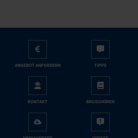
AN­GE­BOT AN­FOR­DERN
TIPPS
KON­TAKT
BRO­SCHÜ­REN