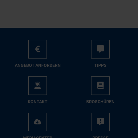
AN­GE­BOT AN­FOR­DERN
TIPPS
KON­TAKT
BRO­SCHÜ­REN