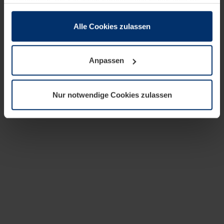
zusammen, die Sie ihnen bereitgestellt haben oder die
sie im Rahmen Ihrer Nutzung der Dienste gesammelt
haben.
Alle Cookies zulassen
Rechtlich können wir Cookies auf Ihrem Gerät speichern,
wenn diese für den Betrieb dieser Seite unbedingt
Anpassen
notwendig sind. Für alle anderen Cookie-Typen benötigen
wir Ihre Erlaubnis. Ihre Einwilligung können Sie jederzeit
in der Cookie-Erläuterung auf der Seite
Nur notwendige Cookies zulassen
Datenschutzerklärung
unserer Website ändern oder
widerrufen.