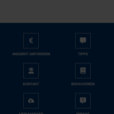
AN­GE­BOT AN­FOR­DERN
TIPPS
KON­TAKT
BRO­SCHÜ­REN