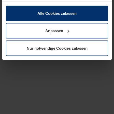
zusammen, die Sie ihnen bereitgestellt haben oder die
sie im Rahmen Ihrer Nutzung der Dienste gesammelt
haben.
Alle Cookies zulassen
Rechtlich können wir Cookies auf Ihrem Gerät speichern,
wenn diese für den Betrieb dieser Seite unbedingt
Anpassen
notwendig sind. Für alle anderen Cookie-Typen benötigen
wir Ihre Erlaubnis. Ihre Einwilligung können Sie jederzeit
in der Cookie-Erläuterung auf der Seite
Nur notwendige Cookies zulassen
Datenschutzerklärung
unserer Website ändern oder
widerrufen.