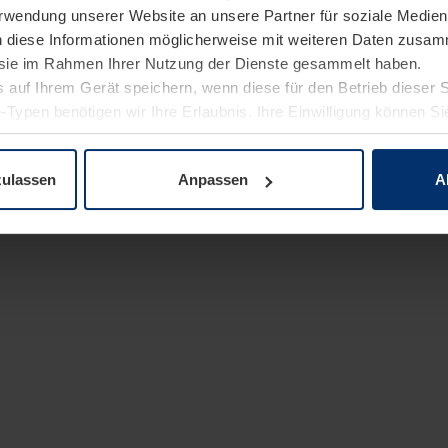
Verwendung unserer Website an unsere Partner für soziale Medi
n diese Informationen möglicherweise mit weiteren Daten zusam
e sie im Rahmen Ihrer Nutzung der Dienste gesammelt haben.
 auf Ihrem Gerät speichern, wenn diese für den Betrieb dieser 
-Typen benötigen wir Ihre Erlaubnis. Ihre Einwilligung können Sie
enschutzerklärung
unserer Website ändern oder widerrufen.
zulassen
Anpassen
A