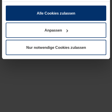
zusammen, die Sie ihnen bereitgestellt haben oder die
sie im Rahmen Ihrer Nutzung der Dienste gesammelt
haben.
Alle Cookies zulassen
Rechtlich können wir Cookies auf Ihrem Gerät speichern,
wenn diese für den Betrieb dieser Seite unbedingt
Anpassen
notwendig sind. Für alle anderen Cookie-Typen benötigen
wir Ihre Erlaubnis. Ihre Einwilligung können Sie jederzeit
in der Cookie-Erläuterung auf der Seite
Nur notwendige Cookies zulassen
Datenschutzerklärung
unserer Website ändern oder
widerrufen.