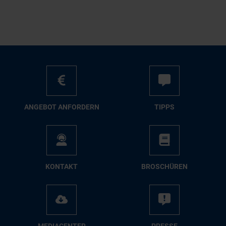
AN­GE­BOT AN­FOR­DERN
TIPPS
KON­TAKT
BRO­SCHÜ­REN