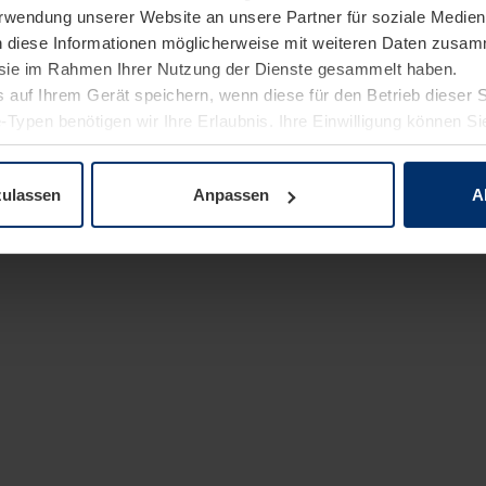
Verwendung unserer Website an unsere Partner für soziale Medi
n diese Informationen möglicherweise mit weiteren Daten zusam
e sie im Rahmen Ihrer Nutzung der Dienste gesammelt haben.
 auf Ihrem Gerät speichern, wenn diese für den Betrieb dieser 
-Typen benötigen wir Ihre Erlaubnis. Ihre Einwilligung können Sie
enschutzerklärung
unserer Website ändern oder widerrufen.
zulassen
Anpassen
A