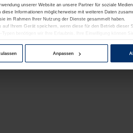
Verwendung unserer Website an unsere Partner für soziale Medi
n diese Informationen möglicherweise mit weiteren Daten zusam
e sie im Rahmen Ihrer Nutzung der Dienste gesammelt haben.
 auf Ihrem Gerät speichern, wenn diese für den Betrieb dieser 
-Typen benötigen wir Ihre Erlaubnis. Ihre Einwilligung können Sie
enschutzerklärung
unserer Website ändern oder widerrufen.
zulassen
Anpassen
A