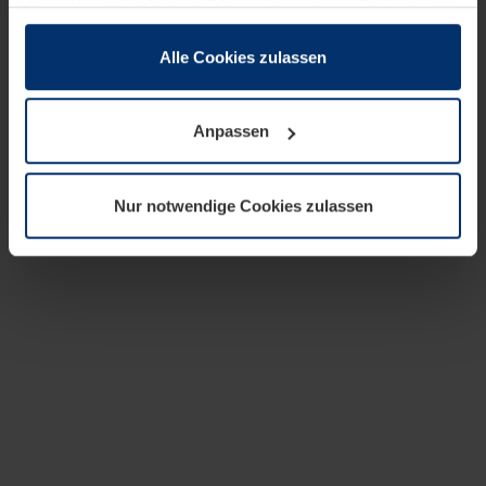
zusammen, die Sie ihnen bereitgestellt haben oder die
sie im Rahmen Ihrer Nutzung der Dienste gesammelt
haben.
Alle Cookies zulassen
Rechtlich können wir Cookies auf Ihrem Gerät speichern,
wenn diese für den Betrieb dieser Seite unbedingt
Anpassen
notwendig sind. Für alle anderen Cookie-Typen benötigen
wir Ihre Erlaubnis. Ihre Einwilligung können Sie jederzeit
in der Cookie-Erläuterung auf der Seite
Nur notwendige Cookies zulassen
Datenschutzerklärung
unserer Website ändern oder
widerrufen.