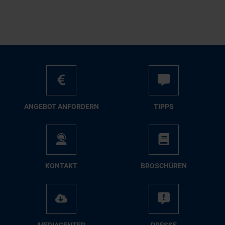
AN­GE­BOT AN­FOR­DERN
TIPPS
KON­TAKT
BRO­SCHÜ­REN