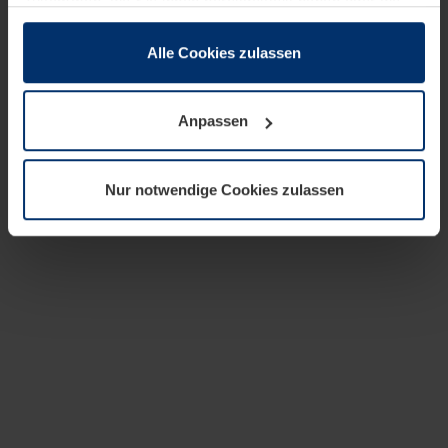
zusammen, die Sie ihnen bereitgestellt haben oder die
sie im Rahmen Ihrer Nutzung der Dienste gesammelt
haben.
Alle Cookies zulassen
Rechtlich können wir Cookies auf Ihrem Gerät speichern,
wenn diese für den Betrieb dieser Seite unbedingt
Anpassen
notwendig sind. Für alle anderen Cookie-Typen benötigen
wir Ihre Erlaubnis. Ihre Einwilligung können Sie jederzeit
in der Cookie-Erläuterung auf der Seite
Nur notwendige Cookies zulassen
Datenschutzerklärung
unserer Website ändern oder
widerrufen.