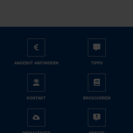
AN­GE­BOT AN­FOR­DERN
TIPPS
KON­TAKT
BRO­SCHÜ­REN