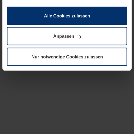
zusammen, die Sie ihnen bereitgestellt haben oder die
sie im Rahmen Ihrer Nutzung der Dienste gesammelt
haben.
Alle Cookies zulassen
Rechtlich können wir Cookies auf Ihrem Gerät speichern,
wenn diese für den Betrieb dieser Seite unbedingt
Anpassen
notwendig sind. Für alle anderen Cookie-Typen benötigen
wir Ihre Erlaubnis. Ihre Einwilligung können Sie jederzeit
in der Cookie-Erläuterung auf der Seite
Nur notwendige Cookies zulassen
Datenschutzerklärung
unserer Website ändern oder
widerrufen.