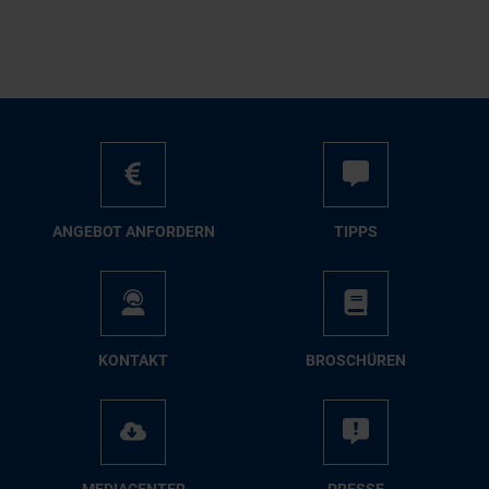
AN­GE­BOT AN­FOR­DERN
TIPPS
KON­TAKT
BRO­SCHÜ­REN