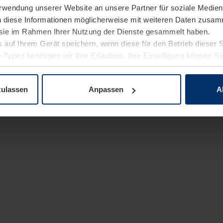
Verwendung unserer Website an unsere Partner für soziale Medi
n diese Informationen möglicherweise mit weiteren Daten zusam
e sie im Rahmen Ihrer Nutzung der Dienste gesammelt haben.
 auf Ihrem Gerät speichern, wenn diese für den Betrieb dieser 
-Typen benötigen wir Ihre Erlaubnis. Ihre Einwilligung können Sie
enschutzerklärung
unserer Website ändern oder widerrufen.
zulassen
Anpassen
A