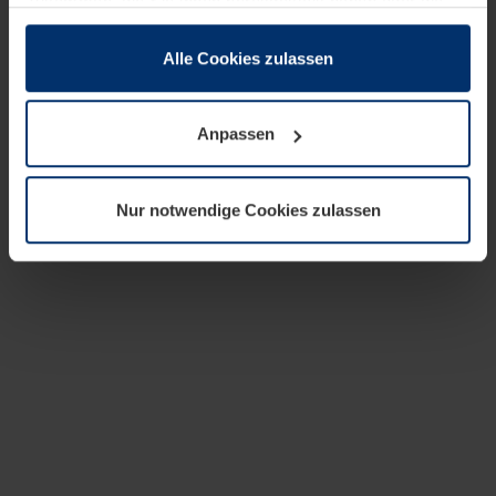
zusammen, die Sie ihnen bereitgestellt haben oder die
sie im Rahmen Ihrer Nutzung der Dienste gesammelt
haben.
Alle Cookies zulassen
Rechtlich können wir Cookies auf Ihrem Gerät speichern,
wenn diese für den Betrieb dieser Seite unbedingt
Anpassen
notwendig sind. Für alle anderen Cookie-Typen benötigen
wir Ihre Erlaubnis. Ihre Einwilligung können Sie jederzeit
in der Cookie-Erläuterung auf der Seite
Nur notwendige Cookies zulassen
Datenschutzerklärung
unserer Website ändern oder
widerrufen.