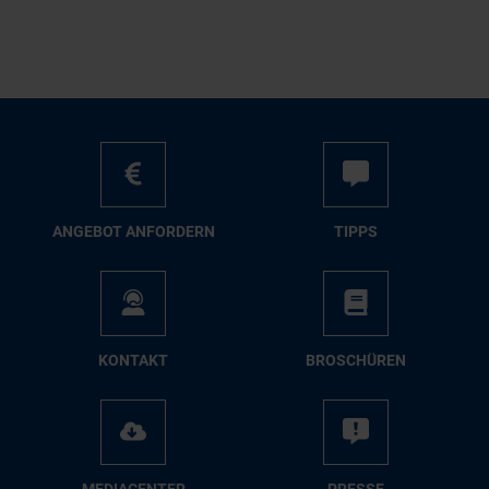
AN­GE­BOT AN­FOR­DERN
TIPPS
KON­TAKT
BRO­SCHÜ­REN