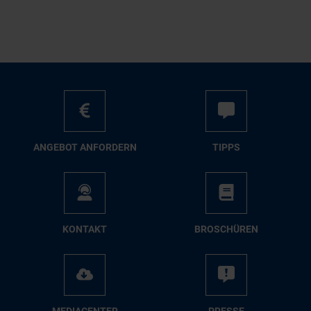
AN­GE­BOT AN­FOR­DERN
TIPPS
KON­TAKT
BRO­SCHÜ­REN