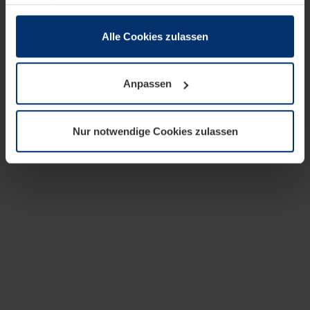
zusammen, die Sie ihnen bereitgestellt haben oder die
sie im Rahmen Ihrer Nutzung der Dienste gesammelt
haben.
Alle Cookies zulassen
Rechtlich können wir Cookies auf Ihrem Gerät speichern,
wenn diese für den Betrieb dieser Seite unbedingt
Anpassen
notwendig sind. Für alle anderen Cookie-Typen benötigen
wir Ihre Erlaubnis. Ihre Einwilligung können Sie jederzeit
in der Cookie-Erläuterung auf der Seite
Nur notwendige Cookies zulassen
Datenschutzerklärung
unserer Website ändern oder
widerrufen.