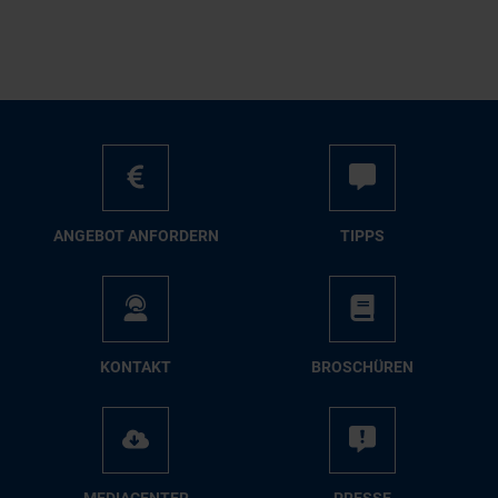
AN­GE­BOT AN­FOR­DERN
TIPPS
KON­TAKT
BRO­SCHÜ­REN