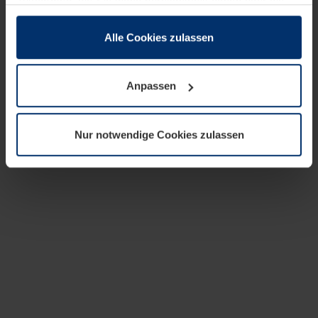
zusammen, die Sie ihnen bereitgestellt haben oder die
sie im Rahmen Ihrer Nutzung der Dienste gesammelt
haben.
Alle Cookies zulassen
Rechtlich können wir Cookies auf Ihrem Gerät speichern,
wenn diese für den Betrieb dieser Seite unbedingt
Anpassen
notwendig sind. Für alle anderen Cookie-Typen benötigen
wir Ihre Erlaubnis. Ihre Einwilligung können Sie jederzeit
in der Cookie-Erläuterung auf der Seite
Nur notwendige Cookies zulassen
Datenschutzerklärung
unserer Website ändern oder
widerrufen.