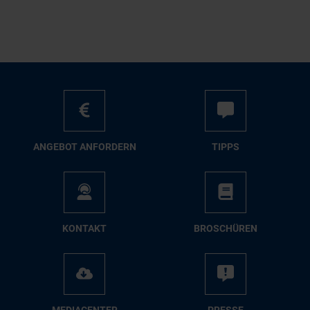
AN­GE­BOT AN­FOR­DERN
TIPPS
KON­TAKT
BRO­SCHÜ­REN