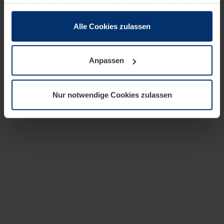
zusammen, die Sie ihnen bereitgestellt haben oder die
sie im Rahmen Ihrer Nutzung der Dienste gesammelt
haben.
Alle Cookies zulassen
Rechtlich können wir Cookies auf Ihrem Gerät speichern,
wenn diese für den Betrieb dieser Seite unbedingt
Anpassen
notwendig sind. Für alle anderen Cookie-Typen benötigen
wir Ihre Erlaubnis. Ihre Einwilligung können Sie jederzeit
in der Cookie-Erläuterung auf der Seite
Nur notwendige Cookies zulassen
Datenschutzerklärung
unserer Website ändern oder
widerrufen.