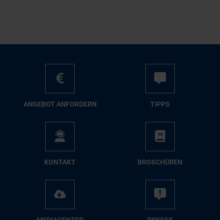
AN­GE­BOT AN­FOR­DERN
TIPPS
KON­TAKT
BRO­SCHÜ­REN