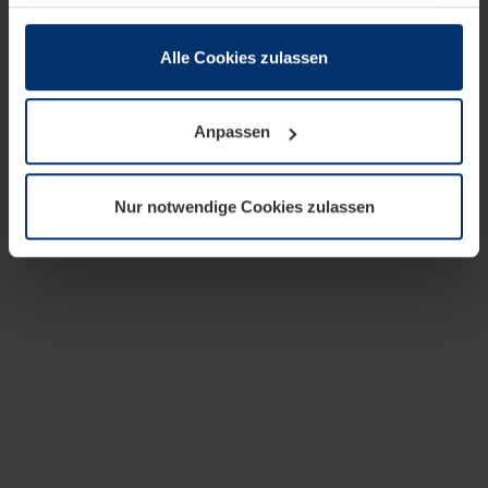
zusammen, die Sie ihnen bereitgestellt haben oder die
sie im Rahmen Ihrer Nutzung der Dienste gesammelt
haben.
Alle Cookies zulassen
Rechtlich können wir Cookies auf Ihrem Gerät speichern,
wenn diese für den Betrieb dieser Seite unbedingt
Anpassen
notwendig sind. Für alle anderen Cookie-Typen benötigen
wir Ihre Erlaubnis. Ihre Einwilligung können Sie jederzeit
in der Cookie-Erläuterung auf der Seite
Nur notwendige Cookies zulassen
Datenschutzerklärung
unserer Website ändern oder
widerrufen.