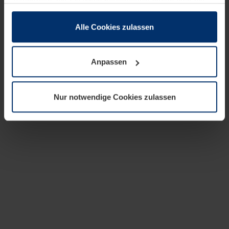
zusammen, die Sie ihnen bereitgestellt haben oder die
sie im Rahmen Ihrer Nutzung der Dienste gesammelt
haben.
Alle Cookies zulassen
Rechtlich können wir Cookies auf Ihrem Gerät speichern,
wenn diese für den Betrieb dieser Seite unbedingt
Anpassen
notwendig sind. Für alle anderen Cookie-Typen benötigen
wir Ihre Erlaubnis. Ihre Einwilligung können Sie jederzeit
in der Cookie-Erläuterung auf der Seite
Nur notwendige Cookies zulassen
Datenschutzerklärung
unserer Website ändern oder
widerrufen.