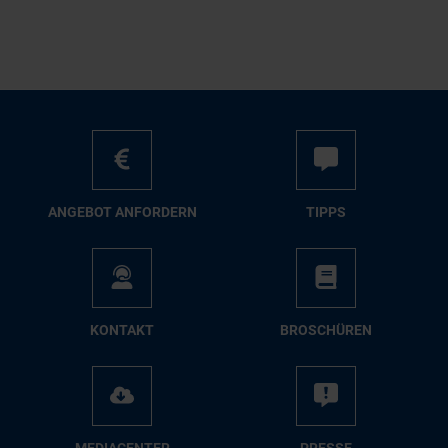
AN­GE­BOT AN­FOR­DERN
TIPPS
KON­TAKT
BRO­SCHÜ­REN