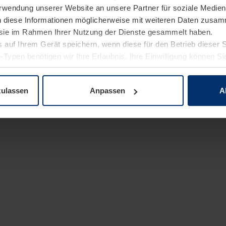
Verwendung unserer Website an unsere Partner für soziale Medi
n diese Informationen möglicherweise mit weiteren Daten zusam
e sie im Rahmen Ihrer Nutzung der Dienste gesammelt haben.
 auf Ihrem Gerät speichern, wenn diese für den Betrieb dieser 
-Typen benötigen wir Ihre Erlaubnis. Ihre Einwilligung können Sie
enschutzerklärung
unserer Website ändern oder widerrufen.
zulassen
Anpassen
A