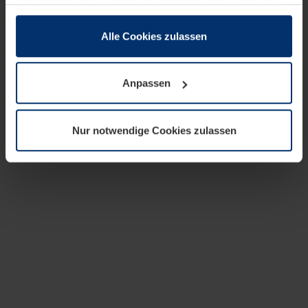
zusammen, die Sie ihnen bereitgestellt haben oder die
sie im Rahmen Ihrer Nutzung der Dienste gesammelt
haben.
Alle Cookies zulassen
Rechtlich können wir Cookies auf Ihrem Gerät speichern,
wenn diese für den Betrieb dieser Seite unbedingt
Anpassen
notwendig sind. Für alle anderen Cookie-Typen benötigen
wir Ihre Erlaubnis. Ihre Einwilligung können Sie jederzeit
in der Cookie-Erläuterung auf der Seite
Nur notwendige Cookies zulassen
Datenschutzerklärung
unserer Website ändern oder
widerrufen.