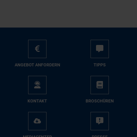
AN­GE­BOT AN­FOR­DERN
TIPPS
KON­TAKT
BRO­SCHÜ­REN