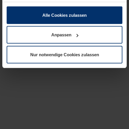
zusammen, die Sie ihnen bereitgestellt haben oder die
sie im Rahmen Ihrer Nutzung der Dienste gesammelt
haben.
Alle Cookies zulassen
Rechtlich können wir Cookies auf Ihrem Gerät speichern,
wenn diese für den Betrieb dieser Seite unbedingt
Anpassen
notwendig sind. Für alle anderen Cookie-Typen benötigen
wir Ihre Erlaubnis. Ihre Einwilligung können Sie jederzeit
in der Cookie-Erläuterung auf der Seite
Nur notwendige Cookies zulassen
Datenschutzerklärung
unserer Website ändern oder
widerrufen.