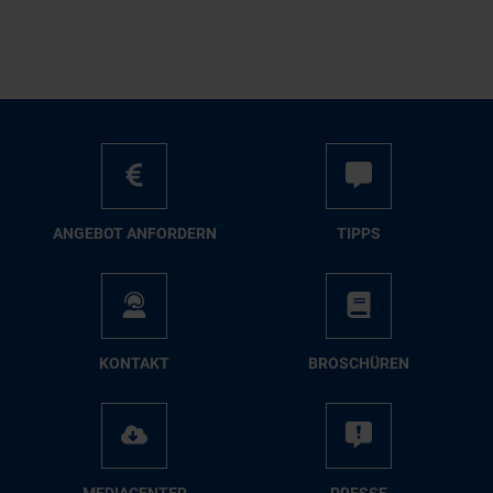
AN­GE­BOT AN­FOR­DERN
TIPPS
KON­TAKT
BRO­SCHÜ­REN