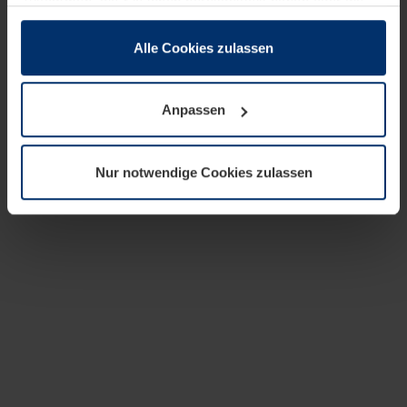
zusammen, die Sie ihnen bereitgestellt haben oder die
sie im Rahmen Ihrer Nutzung der Dienste gesammelt
haben.
Alle Cookies zulassen
Rechtlich können wir Cookies auf Ihrem Gerät speichern,
wenn diese für den Betrieb dieser Seite unbedingt
Anpassen
notwendig sind. Für alle anderen Cookie-Typen benötigen
wir Ihre Erlaubnis. Ihre Einwilligung können Sie jederzeit
in der Cookie-Erläuterung auf der Seite
Nur notwendige Cookies zulassen
Datenschutzerklärung
unserer Website ändern oder
widerrufen.