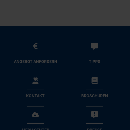
AN­GE­BOT AN­FOR­DERN
TIPPS
KON­TAKT
BRO­SCHÜ­REN