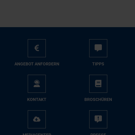
AN­GE­BOT AN­FOR­DERN
TIPPS
KON­TAKT
BRO­SCHÜ­REN