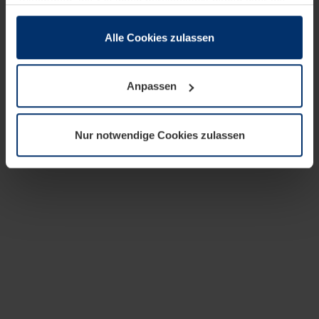
zusammen, die Sie ihnen bereitgestellt haben oder die
sie im Rahmen Ihrer Nutzung der Dienste gesammelt
haben.
Alle Cookies zulassen
Rechtlich können wir Cookies auf Ihrem Gerät speichern,
wenn diese für den Betrieb dieser Seite unbedingt
Anpassen
notwendig sind. Für alle anderen Cookie-Typen benötigen
wir Ihre Erlaubnis. Ihre Einwilligung können Sie jederzeit
in der Cookie-Erläuterung auf der Seite
Nur notwendige Cookies zulassen
Datenschutzerklärung
unserer Website ändern oder
widerrufen.